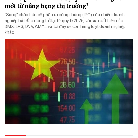
mới từ nâng hạng thị trường?
"Sóng" chào bán cổ phần ra công chúng (IPO) của nhiều doanh
nghiệp bắt đầu dâng trở lại từ quý II/2026, với sự xuất hiện của
DMX, LPS, DVV, AMY... và tới đây sẽ còn hàng loạt doanh nghiệp
khác.