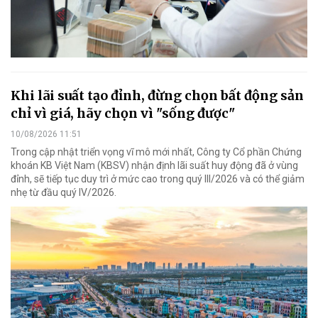
Khi lãi suất tạo đỉnh, đừng chọn bất động sản
chỉ vì giá, hãy chọn vì "sống được"
10/08/2026 11:51
Trong cập nhật triển vọng vĩ mô mới nhất, Công ty Cổ phần Chứng
khoán KB Việt Nam (KBSV) nhận định lãi suất huy động đã ở vùng
đỉnh, sẽ tiếp tục duy trì ở mức cao trong quý III/2026 và có thể giảm
nhẹ từ đầu quý IV/2026.