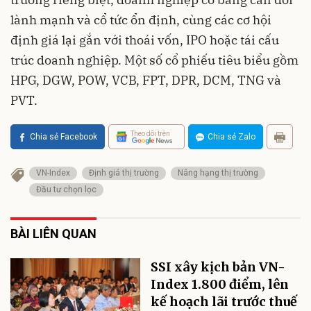
lành mạnh và cổ tức ổn định, cùng các cơ hội
định giá lại gắn với thoái vốn, IPO hoặc tái cấu
trúc doanh nghiệp. Một số cổ phiếu tiêu biểu gồm
HPG, DGW, POW, VCB, FPT, DPR, DCM, TNG và
PVT.
Theo dõi trên
Chia sẻ Facebook
Chia sẻ Zalo
VN-Index
Định giá thị trường
Nâng hạng thị trường
Đầu tư chọn lọc
BÀI LIÊN QUAN
SSI xây kịch bản VN-
Index 1.800 điểm, lên
kế hoạch lãi trước thuế