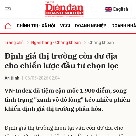
English
CHÍNH TRỊ - XÃ HỘI
VCCI
DOANH NGHIỆP
DOANH NH
bình luận
Trang chủ
Ngân hàng - Chứng khoán
Chứng khoán
Định giá thị trường còn dư địa
cho chiến lược đầu tư chọn lọc
An Định
06/05/2026 02:04
VN-Index đã tiệm cận mốc 1.900 điểm, song
tình trạng "xanh vỏ đỏ lòng" kéo nhiều phiên
Hủy
G
khiến định giá thị trường phân hóa.
Định giá thị trường hiện tại vẫn còn dư địa cho