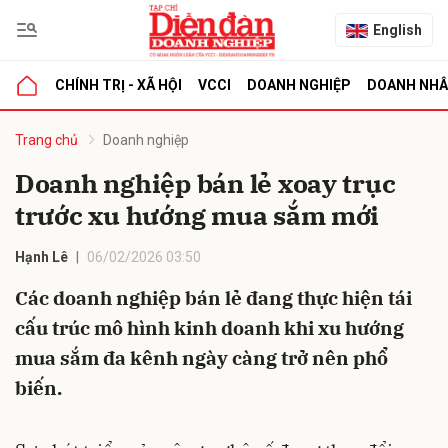
English
CHÍNH TRỊ - XÃ HỘI
VCCI
DOANH NGHIỆP
DOANH NH
bình luận
Trang chủ
Doanh nghiệp
Doanh nghiệp bán lẻ xoay trục
trước xu hướng mua sắm mới
Hạnh Lê
06/02/2026 03:50
Các doanh nghiệp bán lẻ đang thực hiện tái
cấu trúc mô hình kinh doanh khi xu hướng
Hủy
G
mua sắm đa kênh ngày càng trở nên phổ
biến.