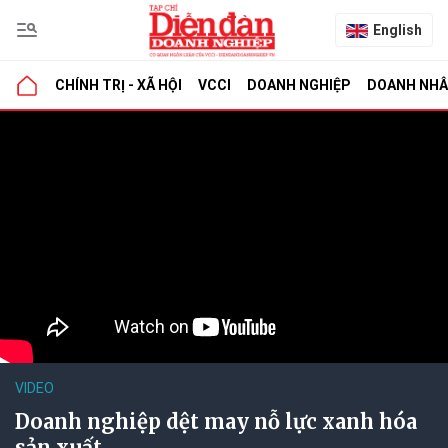
English
CHÍNH TRỊ - XÃ HỘI
VCCI
DOANH NGHIỆP
DOANH NH
VIDEO
Doanh nghiệp dệt may nỗ lực xanh hóa
sản xuất