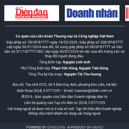
Cơ quan của Liên đoàn Thương mại và Công nghiệp Việt Nam
Giấy phép số: 58/GP-BTTTT ngày 18/02/2020. Giấy phép số 208/GP-BTTTT
cấp ngày 30/07/2024 sửa đổi, bổ sung giấy phép số 58/GP-BTTTT và Văn
bản số 3117/BTTTT-CBC cấp ngày 30/07/2024 về việc sửa đổi măng séc và
thay đổi người đứng đầu.
Tổng Biên tập:
Nguyễn Linh Anh
Phó Tổng Biên tập:
Phạm Văn Hùng, Nguyễn Tiến Dũng
Tổng Thư ký tòa soạn:
Nguyễn Thị Thu Hương
Địa chỉ: Tòa nhà VCCI, Số 9 Đào Duy Anh, phường Kim Liên, Hà Nội
Điện thoại (024) 3.5771239 – Email: toasoan@dddn.com.vn
©2016 - Bản quyền của Diễn đàn Doanh nghiệp điện tử
Liên hệ quảng cáo Tạp chí điện tử: (024) 3.5771239
Các trang ngoài sẽ được mở ra ở cửa sổ mới. Tạp chí Diễn đàn Doanh nghiệp
không chịu trách nhiệm nội dung các trang ngoài
POWERED BY
ONE
CMS
- A PRODUCT OF
NEKO