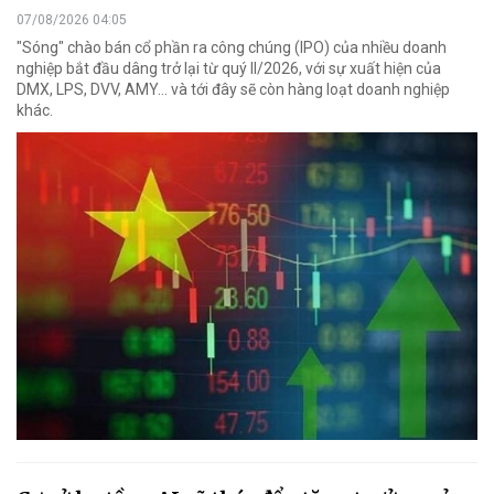
07/08/2026 04:05
"Sóng" chào bán cổ phần ra công chúng (IPO) của nhiều doanh
nghiệp bắt đầu dâng trở lại từ quý II/2026, với sự xuất hiện của
DMX, LPS, DVV, AMY... và tới đây sẽ còn hàng loạt doanh nghiệp
khác.