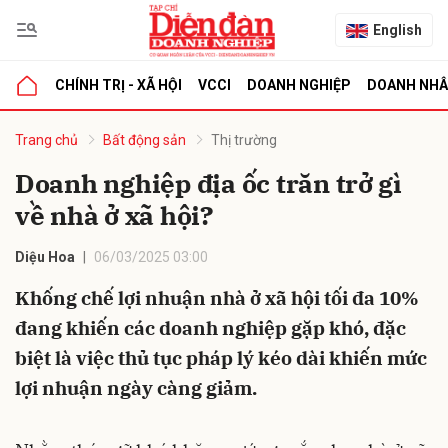
English
CHÍNH TRỊ - XÃ HỘI
VCCI
DOANH NGHIỆP
DOANH NH
bình luận
Trang chủ
Bất động sản
Thị trường
Doanh nghiệp địa ốc trăn trở gì
về nhà ở xã hội?
Diệu Hoa
06/03/2025 03:00
Khống chế lợi nhuận nhà ở xã hội tối đa 10%
đang khiến các doanh nghiệp gặp khó, đặc
Hủy
G
biệt là việc thủ tục pháp lý kéo dài khiến mức
lợi nhuận ngày càng giảm.