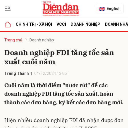
English
CHÍNH TRỊ - XÃ HỘI
VCCI
DOANH NGHIỆP
DOANH NH
bình luận
Trang chủ
Doanh nghiệp
Doanh nghiệp FDI tăng tốc sản
xuất cuối năm
Trung Thành
04/12/2024 13:05
Cuối năm là thời điểm "nước rút" để các
doanh nghiệp FDI tăng tốc sản xuất, hoàn
Hủy
G
thành các đơn hàng, ký kết các đơn hàng mới.
Hiện nhiều doanh nghiệp FDI đã nhận được đơn