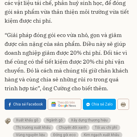
các vật liệu tái chế, phân huỷ sinh học, để đóng
gói sản phẩm vừa thân thiện môi trường vừa tiết
kiệm được chi phí.
“Giải pháp đóng gói eco vừa nhỏ, gọn và giảm
được cân nặng của sản phẩm. Điều này sẽ giúp
doanh nghiệp giảm được 20% chi phí. Đối tác vì
thế cũng có thể tiết kiệm được 20% chi phí vận
chuyển. Đó là cách mà chúng tôi giữ chân khách
hàng và cùng chia sẻ những rủi ro trong quá
trình hợp tác”, ông Cường cho biết thêm.
Theo dõi trên
Chia sẻ Facebook
Chia sẻ Zalo
Xuất khẩu gỗ
Ngành gỗ
Xây dựng thương hiệu
Thị trường xuất khẩu
Chuyển đổi xanh
Tối ưu chi phí
Vùng nguyên liệu
Đóng gói eco
Kim ngạch xuất khẩu