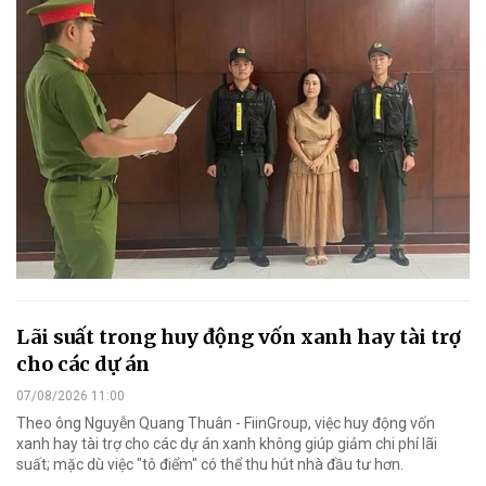
Lãi suất trong huy động vốn xanh hay tài trợ
cho các dự án
07/08/2026 11:00
Theo ông Nguyễn Quang Thuân - FiinGroup, việc huy động vốn
xanh hay tài trợ cho các dự án xanh không giúp giảm chi phí lãi
suất; mặc dù việc "tô điểm" có thể thu hút nhà đầu tư hơn.