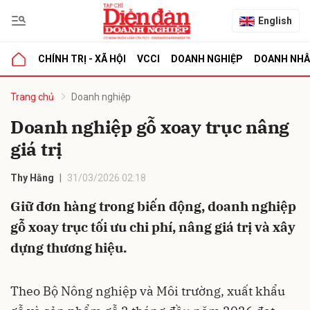
English
CHÍNH TRỊ - XÃ HỘI
VCCI
DOANH NGHIỆP
DOANH NH
bình luận
Trang chủ
Doanh nghiệp
Doanh nghiệp gỗ xoay trục nâng
giá trị
Thy Hằng
31/03/2026 02:18
Giữ đơn hàng trong biến động, doanh nghiệp
gỗ xoay trục tối ưu chi phí, nâng giá trị và xây
Hủy
G
dựng thương hiệu.
Theo Bộ Nông nghiệp và Môi trường, xuất khẩu