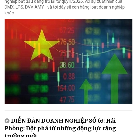
nghiệp bắt đầu dâng trở lại từ quý II/2026, với sự xuất hiện của
DMX, LPS, DVV, AMY... và tới đây sẽ còn hàng loạt doanh nghiệp
khác.
DIỄN ĐÀN DOANH NGHIỆP SỐ 63: Hải
Phòng: Đột phá từ những động lực tăng
trưởng mới