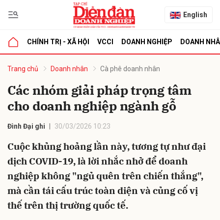
English
CHÍNH TRỊ - XÃ HỘI
VCCI
DOANH NGHIỆP
DOANH NH
bình luận
Trang chủ
Doanh nhân
Cà phê doanh nhân
Các nhóm giải pháp trọng tâm
cho doanh nghiệp ngành gỗ
Đình Đại ghi
30/03/2026 10:23
Cuộc khủng hoảng lần này, tương tự như đại
dịch COVID-19, là lời nhắc nhở để doanh
Hủy
G
nghiệp không "ngủ quên trên chiến thắng",
mà cần tái cấu trúc toàn diện và củng cố vị
thế trên thị trường quốc tế.