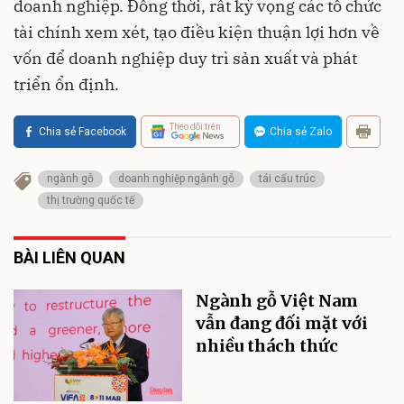
doanh nghiệp. Đồng thời, rất kỳ vọng các tổ chức
tài chính xem xét, tạo điều kiện thuận lợi hơn về
vốn để doanh nghiệp duy trì sản xuất và phát
triển ổn định.
Theo dõi trên
Chia sẻ Facebook
Chia sẻ Zalo
ngành gỗ
doanh nghiệp ngành gỗ
tái cấu trúc
thị trường quốc tế
BÀI LIÊN QUAN
Ngành gỗ Việt Nam
vẫn đang đối mặt với
nhiều thách thức