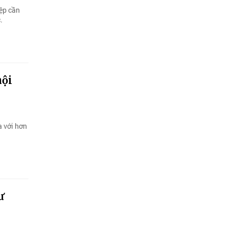
iệp cần
.
nội
a với hơn
ư