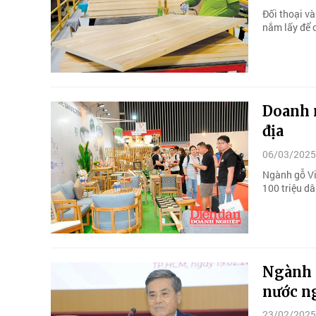
Đối thoại và
nắm lấy để 
Doanh 
địa
06/03/2025
Ngành gỗ Vi
100 triệu d
Ngành g
nước n
23/02/2025