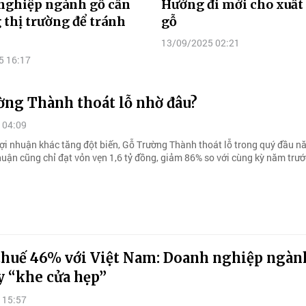
nghiệp ngành gỗ cần
Hướng đi mới cho xuất
 thị trường để tránh
gỗ
13/09/2025 02:21
5 16:17
ờng Thành thoát lỗ nhờ đâu?
 04:09
ợi nhuận khác tăng đột biến, Gỗ Trường Thành thoát lỗ trong quý đầu n
huận cũng chỉ đạt vỏn vẹn 1,6 tỷ đồng, giảm 86% so với cùng kỳ năm trướ
thuế 46% với Việt Nam: Doanh nghiệp ngàn
y “khe cửa hẹp”
 15:57