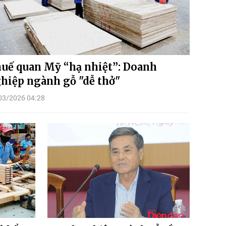
uế quan Mỹ “hạ nhiệt”: Doanh
hiệp ngành gỗ "dễ thở"
03/2026 04:28