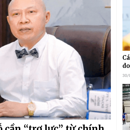
Cá
do
30/
cần “trợ lực” từ chính