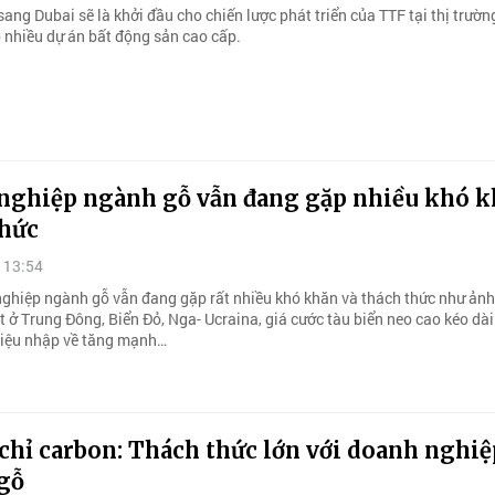
sang Dubai sẽ là khởi đầu cho chiến lược phát triển của TTF tại thị trườ
ó nhiều dự án bất động sản cao cấp.
nghiệp ngành gỗ vẫn đang gặp nhiều khó k
thức
 13:54
ghiệp ngành gỗ vẫn đang gặp rất nhiều khó khăn và thách thức như ản
 ở Trung Đông, Biển Đỏ, Nga- Ucraina, giá cước tàu biển neo cao kéo dài
liệu nhập về tăng mạnh…
chỉ carbon: Thách thức lớn với doanh nghiệ
gỗ