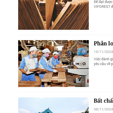
Để đạt được
VIFOREST đá
Phân l
16/11/2024
Việc đánh gi
yêu cầu về 
Bất ch
08/11/2024