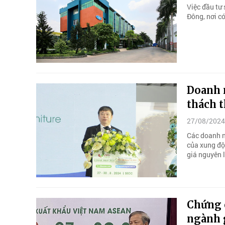
Việc đầu tư 
Đông, nơi c
Doanh 
thách 
27/08/2024
Các doanh n
của xung đột
giá nguyên 
Chứng 
ngành 