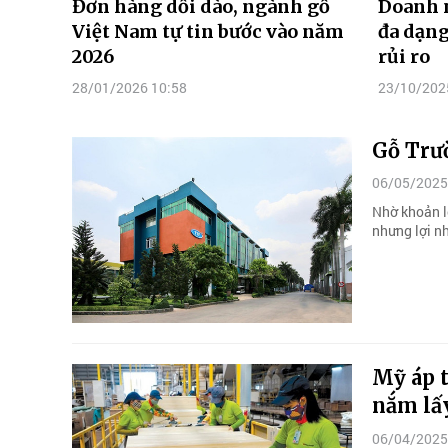
Đơn hàng dồi dào, ngành gỗ
Doanh 
Việt Nam tự tin bước vào năm
đa dạng
2026
rủi ro
28/01/2026 10:58
23/10/202
Gỗ Trư
06/05/2025
Nhờ khoản l
nhưng lợi n
Mỹ áp 
nắm lấ
06/04/2025