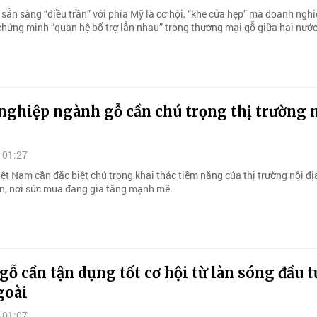
 sẵn sàng “điều trần” với phía Mỹ là cơ hội, “khe cửa hẹp” mà doanh ngh
chứng minh “quan hệ bổ trợ lẫn nhau” trong thương mại gỗ giữa hai nước
nghiệp ngành gỗ cần chú trọng thị trường 
 01:27
ệt Nam cần đặc biệt chú trọng khai thác tiềm năng của thị trường nội đị
ân, nơi sức mua đang gia tăng mạnh mẽ.
ỗ cần tận dụng tốt cơ hội từ làn sóng đầu t
goài
 01:07