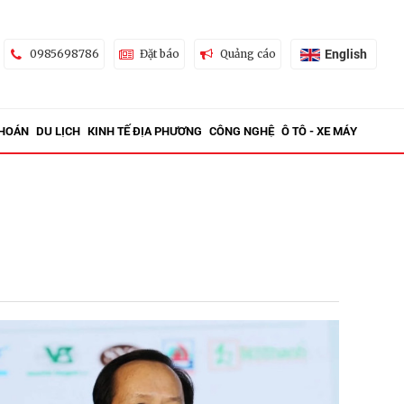
English
0985698786
Đặt báo
Quảng cáo
KHOÁN
DU LỊCH
KINH TẾ ĐỊA PHƯƠNG
CÔNG NGHỆ
Ô TÔ - XE MÁY