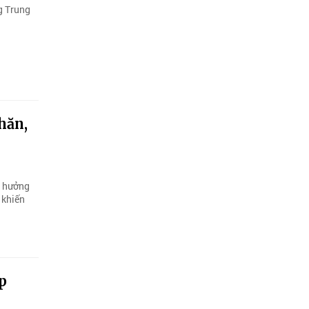
ng Trung
hăn,
h hưởng
 khiến
p