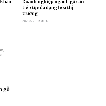
 khẩu
Doanh nghiệp ngành gỗ cần
tiếp tục đa dạng hóa thị
trường
25/08/2025 01:40
ăm,
c.
h gỗ