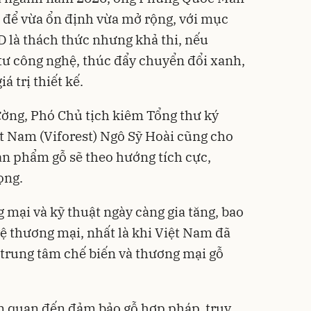
ở để vừa ổn định vừa mở rộng, với mục
SD là thách thức nhưng khả thi, nếu
tư công nghệ, thúc đẩy chuyển đổi xanh,
á trị thiết kế.
ường, Phó Chủ tịch kiêm Tổng thư ký
t Nam (Viforest) Ngô Sỹ Hoài cũng cho
sản phẩm gỗ sẽ theo hướng tích cực,
ọng.
 mại và kỹ thuật ngày càng gia tăng, bao
 thương mại, nhất là khi Việt Nam đã
trung tâm chế biến và thương mại gỗ
ên quan đến đảm bảo gỗ hợp pháp, truy