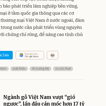
m bảo phát triển lâm nghiệp bền vững,
ại ở tầm quốc gia thông qua các cơ
à thương mại Việt Nam ở nước ngoài, đàm
 trong nước cần phát triển vùng nguyên
với chứng chỉ rừng, để nâng cao tính chủ
Theo dõi trên
ẻ Zalo
t Nam
xuất khẩu
thị trường Mỹ
cú sốc thuế
Ngành gỗ Việt Nam vượt “gió
ngược”, lần đầu cán mốc hơn 17 tỷ