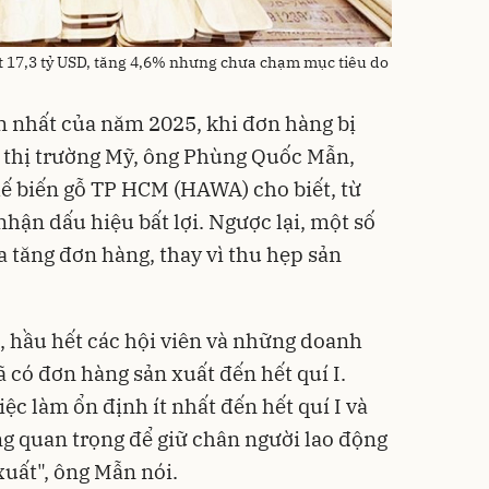
 17,3 tỷ USD, tăng 4,6% nhưng chưa chạm mục tiêu do
n nhất của năm 2025, khi đơn hàng bị
ừ thị trường Mỹ, ông Phùng Quốc Mẫn,
ế biến gỗ TP HCM (HAWA) cho biết, từ
hận dấu hiệu bất lợi. Ngược lại, một số
a tăng đơn hàng, thay vì thu hẹp sản
 hầu hết các hội viên và những doanh
 có đơn hàng sản xuất đến hết quí I.
ệc làm ổn định ít nhất đến hết quí I và
ng quan trọng để giữ chân người lao động
xuất", ông Mẫn nói.