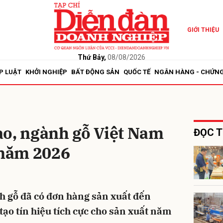
GIỚI THIỆU
bình luận
Thứ Bảy,
08/08/2026
P LUẬT
KHỞI NGHIỆP
BẤT ĐỘNG SẢN
QUỐC TẾ
NGÂN HÀNG - CHỨN
ào, ngành gỗ Việt Nam
ĐỌC T
 năm 2026
Hủy
G
 gỗ đã có đơn hàng sản xuất đến
 tạo tín hiệu tích cực cho sản xuất năm