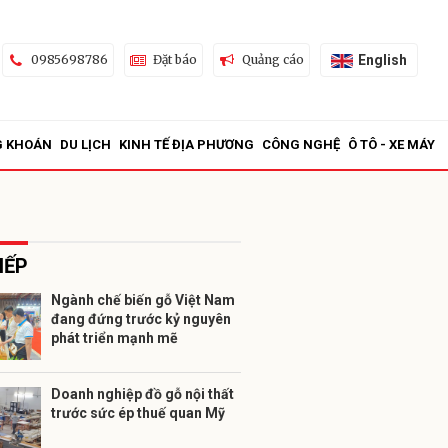
English
0985698786
Đặt báo
Quảng cáo
G KHOÁN
DU LỊCH
KINH TẾ ĐỊA PHƯƠNG
CÔNG NGHỆ
Ô TÔ - XE MÁY
IẾP
Ngành chế biến gỗ Việt Nam
đang đứng trước kỷ nguyên
ửi
phát triển mạnh mẽ
Doanh nghiệp đồ gỗ nội thất
trước sức ép thuế quan Mỹ