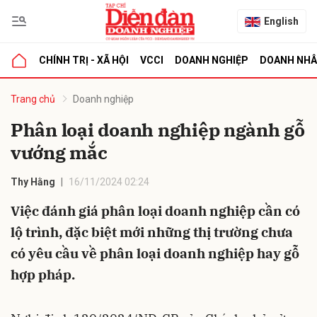
English
CHÍNH TRỊ - XÃ HỘI
VCCI
DOANH NGHIỆP
DOANH NH
bình luận
Trang chủ
Doanh nghiệp
Phân loại doanh nghiệp ngành gỗ
vướng mắc
Thy Hằng
16/11/2024 02:24
Việc đánh giá phân loại doanh nghiệp cần có
lộ trình, đặc biệt mới những thị trường chưa
Hủy
G
có yêu cầu về phân loại doanh nghiệp hay gỗ
hợp pháp.