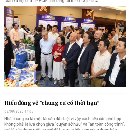
toàn xã hội của TP HCM cần tăng tối thiểu 13%-15%.
Hiểu đúng về "chung cư có thời hạn"
08/08/2026 14:05
Nhà chung cư là một tài sản đặc biệt vì vậy cách tiếp cận phù hợp
không phải là lựa chọn giữa “quyền sở hữu” và “an toàn công trình”,
mà là xây dựng một cơ chế để hai mục tiêu này cùng được bảo