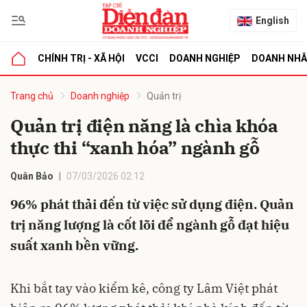
English
CHÍNH TRỊ - XÃ HỘI
VCCI
DOANH NGHIỆP
DOANH NH
bình luận
Trang chủ
Doanh nghiệp
Quản trị
Quản trị điện năng là chìa khóa
thực thi “xanh hóa” ngành gỗ
Quân Bảo
07/03/2026 02:12
96% phát thải đến từ việc sử dụng điện. Quản
trị năng lượng là cốt lõi để ngành gỗ đạt hiệu
Hủy
G
suất xanh bền vững.
Khi bắt tay vào kiểm kê, công ty Lâm Việt phát