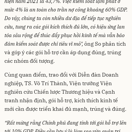
hiện năm 2021 là 43,7%. Việc kiểm soát lạm phát ở
mức 4% là an toàn cho trần nợ công khoảng 60% GDP.
Do vậy, chúng ta còn nhiều dư địa để tiếp tục nghiên
cứu, tung ra các gói kích thích đủ lớn, có hiệu ứng lan
tỏa sâu rộng để thúc đẩy phục hồi kinh tế mà vẫn bảo
đảm kiểm soát được chỉ tiêu vĩ mô",
ông So phân tích
và góp ý các gói hỗ trợ cần áp dụng đúng, trúng
các nhóm đối tượng.
Cùng quan điểm, trao đổi với Diễn đàn Doanh
nghiệp, TS. Võ Trí Thành, Viện trưởng Viện
nghiên cứu Chiến lược Thương hiệu và Cạnh
tranh nhận định, gói hỗ trợ, kích thích kinh tế
mới cần được triển khai đủ mạnh, trúng và đúng.
“Rất mừng rằng Chính phủ đang tính tới gói hỗ trợ lên
tới 10% GDP. Điều cần lưu ý là làm sao vừa quản trị