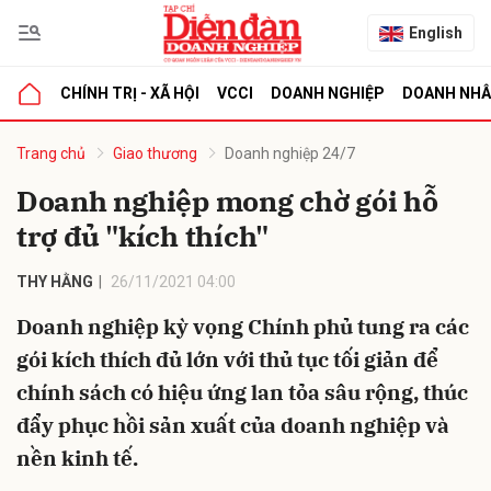
English
CHÍNH TRỊ - XÃ HỘI
VCCI
DOANH NGHIỆP
DOANH NH
bình luận
Trang chủ
Giao thương
Doanh nghiệp 24/7
Doanh nghiệp mong chờ gói hỗ
trợ đủ "kích thích"
THY HẰNG
26/11/2021 04:00
Doanh nghiệp kỳ vọng Chính phủ tung ra các
gói kích thích đủ lớn với thủ tục tối giản để
Hủy
G
chính sách có hiệu ứng lan tỏa sâu rộng, thúc
đẩy phục hồi sản xuất của doanh nghiệp và
nền kinh tế.