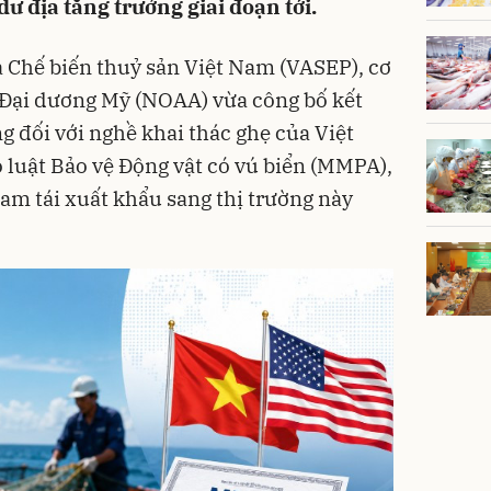
ư địa tăng trưởng giai đoạn tới.
 Chế biến thuỷ sản Việt Nam (VASEP), cơ
 Đại dương Mỹ (NOAA) vừa công bố kết
 đối với nghề khai thác ghẹ của Việt
luật Bảo vệ Động vật có vú biển (MMPA),
Nam tái xuất khẩu sang thị trường này