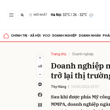
Hà Nội
32°C
/ 26 - 32°C
MỚI NHẤT
Gửi 
CHÍNH TRỊ - XÃ HỘI
VCCI
DOANH NGHIỆP
DOANH NHÂN
PHÁ
Trang chủ
Doanh nghiệp
Doanh nghiệp n
trở lại thị trườ
Thy Hằng
13/05/2026 23:57
Sau khi được phía Mỹ côn
MMPA, doanh nghiệp ngành