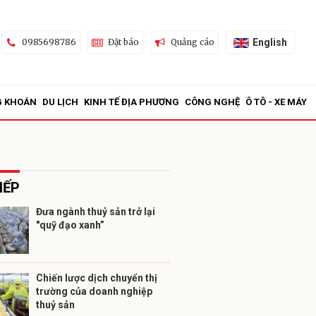
English
0985698786
Đặt báo
Quảng cáo
G KHOÁN
DU LỊCH
KINH TẾ ĐỊA PHƯƠNG
CÔNG NGHỆ
Ô TÔ - XE MÁY
IẾP
Đưa ngành thuỷ sản trở lại
"quỹ đạo xanh”
ửi
Chiến lược dịch chuyển thị
trường của doanh nghiệp
thuỷ sản