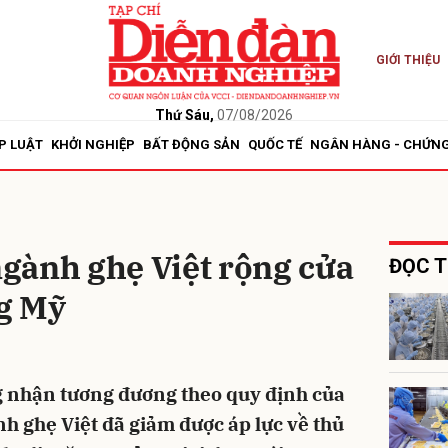
GIỚI THIỆU
bình luận
Thứ Sáu,
07/08/2026
P LUẬT
KHỞI NGHIỆP
BẤT ĐỘNG SẢN
QUỐC TẾ
NGÂN HÀNG - CHỨN
gành ghẹ Việt rộng cửa
ĐỌC T
ng Mỹ
Hủy
G
g nhận tương đương theo quy định của
 ghẹ Việt đã giảm được áp lực về thủ