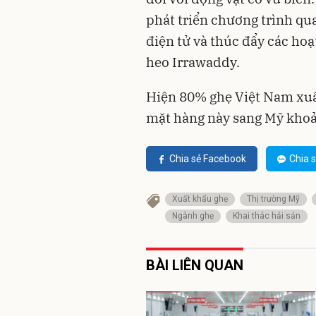
phát triển chương trình qua
điện tử và thúc đẩy các hoạ
heo Irrawaddy.
Hiện 80% ghẹ Việt Nam xuấ
mặt hàng này sang Mỹ khoả
Chia sẻ Facebook
Chia s
Xuất khẩu ghẹ
Thị trường Mỹ
Ngành ghẹ
Khai thác hải sản
BÀI LIÊN QUAN