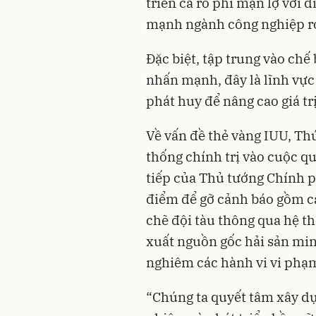
triển cá rô phi mặn lợ với 
mạnh ngành công nghiệp ro
Đặc biệt, tập trung vào ch
nhấn mạnh, đây là lĩnh vực
phát huy để nâng cao giá trị
Về vấn đề thẻ vàng IUU, Thứ
thống chính trị vào cuộc qu
tiếp của Thủ tướng Chính p
điểm để gỡ cảnh báo gồm c
chẽ đội tàu thông qua hệ t
xuất nguồn gốc hải sản min
nghiêm các hành vi vi phạ
“Chúng ta quyết tâm xây d