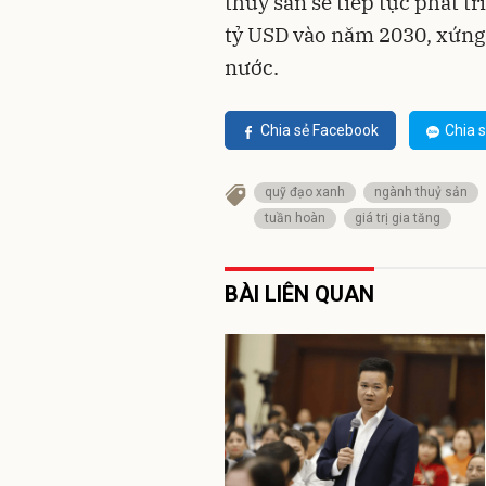
thủy sản sẽ tiếp tục phát t
tỷ USD vào năm 2030, xứng
nước.
Chia sẻ Facebook
Chia s
quỹ đạo xanh
ngành thuỷ sản
tuần hoàn
giá trị gia tăng
BÀI LIÊN QUAN