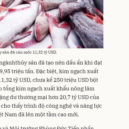
 sản đã cán mốc 11,32 tỷ USD.
ngànhthủy sản đã tạo nên dấu ấn khi đạt
9,95 triệu tấn. Đặc biệt, kim ngạch xuất
1,32 tỷ USD, chưa kể 250 triệu USD bột
ào tổng kim ngạch xuất khẩu nông lâm
hặng dư thương mại hơn 20,7 tỷ USD của
 cho thấy trình độ công nghệ và năng lực
ệt Nam đã lên một tầm cao mới.
 và Môi trường Phùng Đức Tiến nhấn