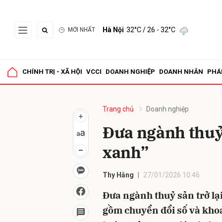
Hà Nội
32°C
/ 26 - 32°C
MỚI NHẤT
Gửi 
CHÍNH TRỊ - XÃ HỘI
VCCI
DOANH NGHIỆP
DOANH NHÂN
PHÁ
Trang chủ
Doanh nghiệp
Đưa ngành thuỷ 
xanh”
Thy Hằng
27/01/2026 10:46
Đưa ngành thuỷ sản trở lại
gồm chuyển đổi số và khoa