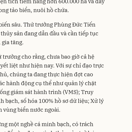
diện tích tiềm năng hơn 600.000 ha và đẩy
ng tảo biển, nuôi hồ chứa.
ế biến sâu. Thứ trưởng Phùng Đức Tiến
 thủy sản đang dẫn đầu và cần tiếp tục
 gia tăng.
 trưởng cho rằng, chưa bao giờ cả hệ
yết liệt như hiện nay. Với sự chỉ đạo trực
hủ, chúng ta đang thực hiện đợt cao
ác hành động cụ thể như quản lý chặt
hống giám sát hành trình (VMS); Truy
h bạch, số hóa 100% hồ sơ dữ liệu; Xử lý
m vùng biển nước ngoài.
ựng một nghề cá minh bạch, có trách