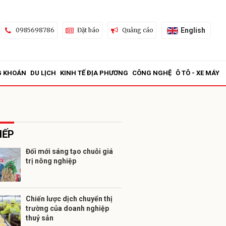
English
0985698786
Đặt báo
Quảng cáo
G KHOÁN
DU LỊCH
KINH TẾ ĐỊA PHƯƠNG
CÔNG NGHỆ
Ô TÔ - XE MÁY
IẾP
Đối mới sáng tạo chuỗi giá
trị nông nghiệp
ửi
Chiến lược dịch chuyển thị
trường của doanh nghiệp
thuỷ sản