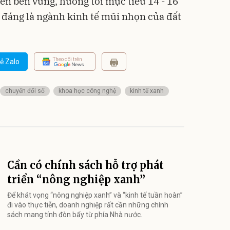
riển bền vững, hướng tới mục tiêu 14 - 16
 đáng là ngành kinh tế mũi nhọn của đất
Theo dõi trên
ẻ Zalo
chuyển đổi số
khoa học công nghệ
kinh tế xanh
Cần có chính sách hỗ trợ phát
triển “nông nghiệp xanh”
Để khát vọng “nông nghiệp xanh” và “kinh tế tuần hoàn”
đi vào thực tiễn, doanh nghiệp rất cần những chính
sách mang tính đòn bẩy từ phía Nhà nước.