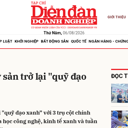
GIỚI THIỆU
bình luận
Thứ Năm,
06/08/2026
P LUẬT
KHỞI NGHIỆP
BẤT ĐỘNG SẢN
QUỐC TẾ
NGÂN HÀNG - CHỨN
sản trở lại "quỹ đạo
ĐỌC T
Hủy
G
 "quỹ đạo xanh” với 3 trụ cột chính
 học công nghệ, kinh tế xanh và tuần