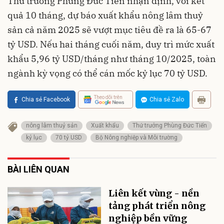
Thứ trưởng Phùng Đức Tiến nhận định, với kết
quả 10 tháng, dự báo xuất khẩu nông lâm thuỷ
sản cả năm 2025 sẽ vượt mục tiêu đề ra là 65-67
tỷ USD. Nếu hai tháng cuối năm, duy trì mức xuất
khẩu 5,96 tỷ USD/tháng như tháng 10/2025, toàn
ngành kỳ vọng có thể cán mốc kỷ lục 70 tỷ USD.
Theo dõi trên
Chia sẻ Facebook
Chia sẻ Zalo
nông lâm thuỷ sản
Xuất khẩu
Thứ trưởng Phùng Đức Tiến
kỷ lục
70 tỷ USD
Bộ Nông nghiệp và Môi trường
BÀI LIÊN QUAN
Liên kết vùng - nền
tảng phát triển nông
nghiệp bền vững