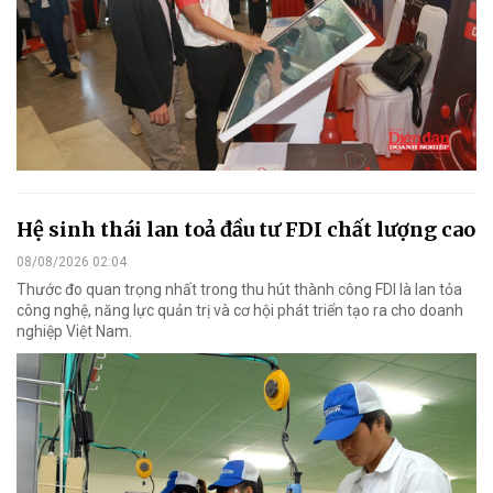
Hệ sinh thái lan toả đầu tư FDI chất lượng cao
08/08/2026 02:04
Thước đo quan trọng nhất trong thu hút thành công FDI là lan tỏa
công nghệ, năng lực quản trị và cơ hội phát triển tạo ra cho doanh
nghiệp Việt Nam.