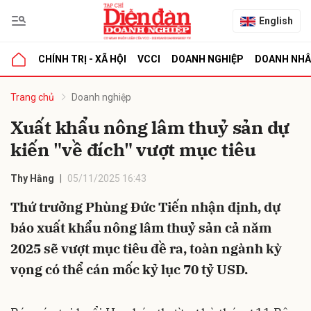
English
CHÍNH TRỊ - XÃ HỘI
VCCI
DOANH NGHIỆP
DOANH NH
bình luận
Trang chủ
Doanh nghiệp
Xuất khẩu nông lâm thuỷ sản dự
kiến "về đích" vượt mục tiêu
Thy Hằng
05/11/2025 16:43
Thứ trưởng Phùng Đức Tiến nhận định, dự
báo xuất khẩu nông lâm thuỷ sản cả năm
Hủy
G
2025 sẽ vượt mục tiêu đề ra, toàn ngành kỳ
vọng có thể cán mốc kỷ lục 70 tỷ USD.