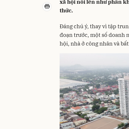
xã hội nổi lên như phân k
thức.
Đáng chú ý, thay vì tập tru
đoạn trước, một số doanh 
hội, nhà ở công nhân và bấ