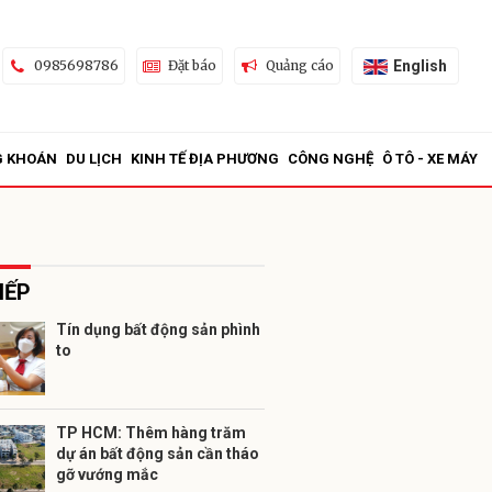
English
0985698786
Đặt báo
Quảng cáo
G KHOÁN
DU LỊCH
KINH TẾ ĐỊA PHƯƠNG
CÔNG NGHỆ
Ô TÔ - XE MÁY
IẾP
Tín dụng bất động sản phình
to
ửi
TP HCM: Thêm hàng trăm
dự án bất động sản cần tháo
gỡ vướng mắc