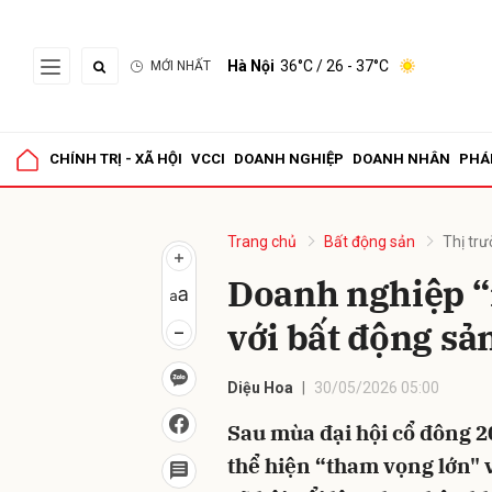
Hà Nội
36°C
/ 26 - 37°C
MỚI NHẤT
Gửi 
CHÍNH TRỊ - XÃ HỘI
VCCI
DOANH NGHIỆP
DOANH NHÂN
PHÁ
Trang chủ
Bất động sản
Thị tr
Doanh nghiệp “
với bất động sả
Diệu Hoa
30/05/2026 05:00
Sau mùa đại hội cổ đông 2
thể hiện “tham vọng lớn" 