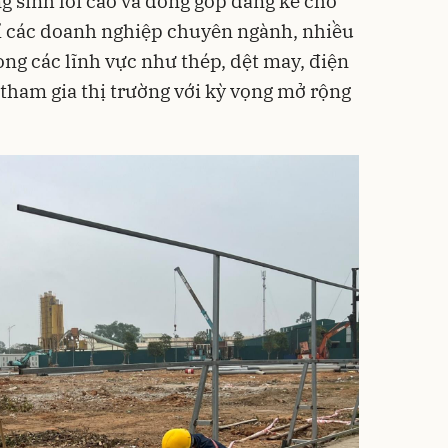
 sinh lời cao và đóng góp đáng kể cho
ỉ các doanh nghiệp chuyên ngành, nhiều
ng các lĩnh vực như thép, dệt may, điện
ham gia thị trường với kỳ vọng mở rộng