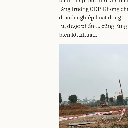
bánh” hấp dẫn nhờ khả năng
tăng trưởng GDP. Không ch
doanh nghiệp hoạt động tro
tử, dược phẩm… cũng từng t
biên lợi nhuận.