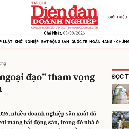
GIỚI THIỆU
bình luận
Chủ Nhật,
09/08/2026
P LUẬT
KHỞI NGHIỆP
BẤT ĐỘNG SẢN
QUỐC TẾ
NGÂN HÀNG - CHỨN
ường
ngoại đạo” tham vọng
ĐỌC T
n
Hủy
G
026, nhiều doanh nghiệp sản xuất đã
với mảng bất động sản, trong đó nhà ở