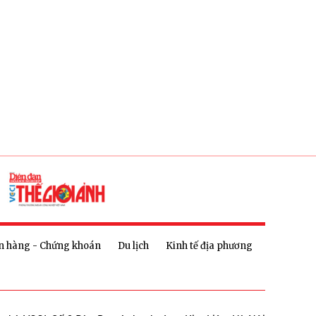
n hàng - Chứng khoán
Du lịch
Kinh tế địa phương