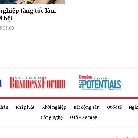
nghiệp tăng tốc làm
ã hội
6 05:00
nhân
Pháp luật
Khởi nghiệp
Bất động sản
Quốc tế
Ngâ
Công nghệ
Ô tô - Xe máy