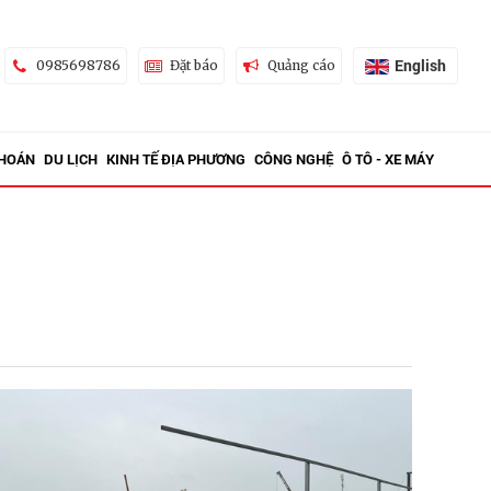
English
0985698786
Đặt báo
Quảng cáo
KHOÁN
DU LỊCH
KINH TẾ ĐỊA PHƯƠNG
CÔNG NGHỆ
Ô TÔ - XE MÁY