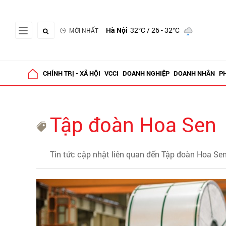
Hà Nội
32°C
/ 26 - 32°C
MỚI NHẤT
CHÍNH TRỊ - XÃ HỘI
VCCI
DOANH NGHIỆP
DOANH NHÂN
P
Tập đoàn Hoa Sen
Tin tức cập nhật liên quan đến Tập đoàn Hoa Se