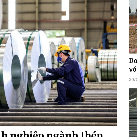
Do
vớ
30/
nh nghiệp ngành thép