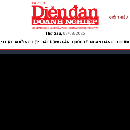
GIỚI THIỆU
Thứ Sáu,
07/08/2026
P LUẬT
KHỞI NGHIỆP
BẤT ĐỘNG SẢN
QUỐC TẾ
NGÂN HÀNG - CHỨN