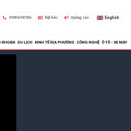
English
0985698786
Đặt báo
Quảng cáo
G KHOÁN
DU LỊCH
KINH TẾ ĐỊA PHƯƠNG
CÔNG NGHỆ
Ô TÔ - XE MÁY