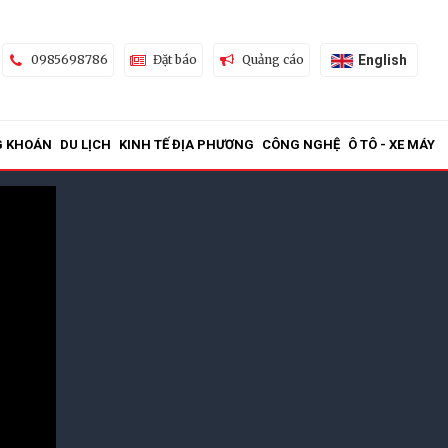
English
0985698786
Đặt báo
Quảng cáo
G KHOÁN
DU LỊCH
KINH TẾ ĐỊA PHƯƠNG
CÔNG NGHỆ
Ô TÔ - XE MÁY