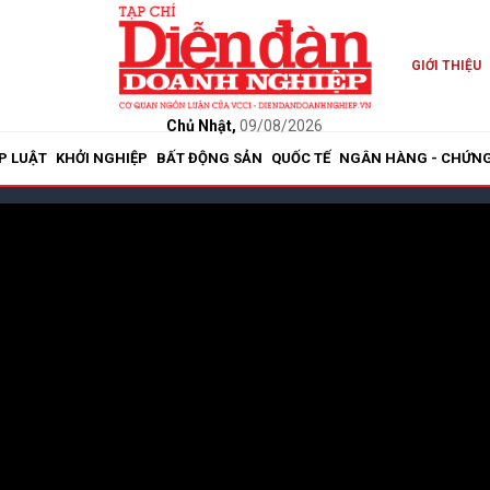
GIỚI THIỆU
Chủ Nhật,
09/08/2026
P LUẬT
KHỞI NGHIỆP
BẤT ĐỘNG SẢN
QUỐC TẾ
NGÂN HÀNG - CHỨN