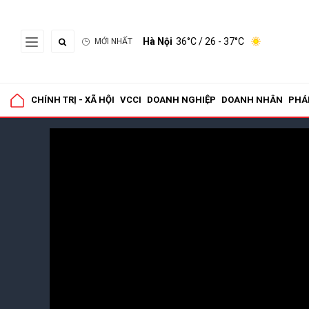
Hà Nội
36°C
/ 26 - 37°C
MỚI NHẤT
CHÍNH TRỊ - XÃ HỘI
VCCI
DOANH NGHIỆP
DOANH NHÂN
PHÁ