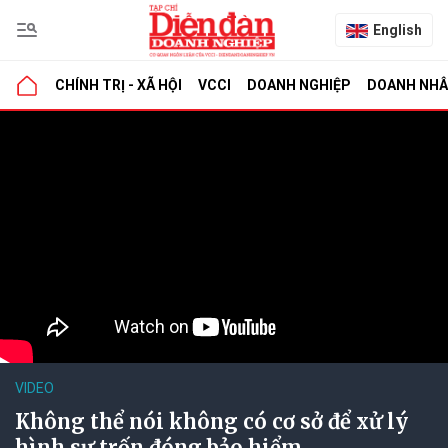
English
CHÍNH TRỊ - XÃ HỘI
VCCI
DOANH NGHIỆP
DOANH NH
VIDEO
Không thể nói không có cơ sở để xử lý
hình sự trốn đóng bảo hiểm