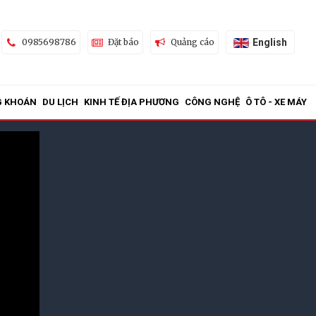
English
0985698786
Đặt báo
Quảng cáo
G KHOÁN
DU LỊCH
KINH TẾ ĐỊA PHƯƠNG
CÔNG NGHỆ
Ô TÔ - XE MÁY