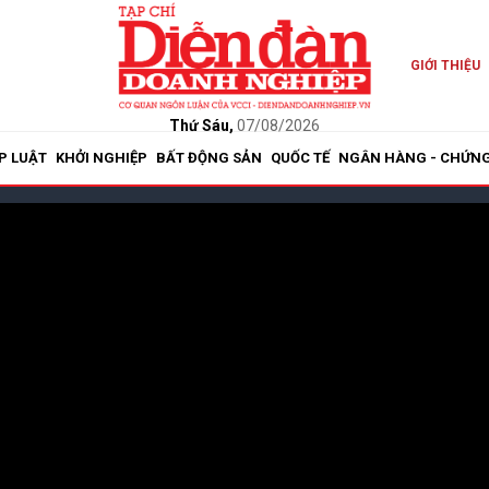
GIỚI THIỆU
Thứ Sáu,
07/08/2026
P LUẬT
KHỞI NGHIỆP
BẤT ĐỘNG SẢN
QUỐC TẾ
NGÂN HÀNG - CHỨN