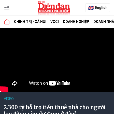
English
CHÍNH TRỊ - XÃ HỘI
VCCI
DOANH NGHIỆP
DOANH NH
VIDEO
2.300 tỷ hỗ trợ tiền thuê nhà cho người
lao động còn dư đang ở đâu?