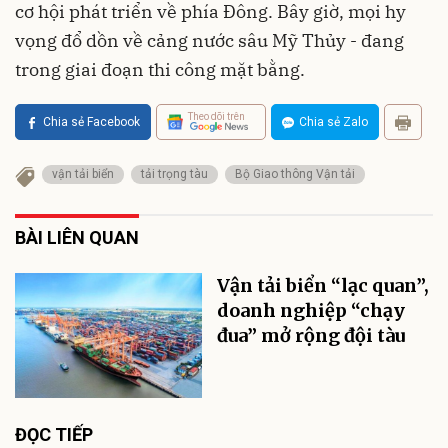
cơ hội phát triển về phía Đông. Bây giờ, mọi hy
vọng đổ dồn về cảng nước sâu Mỹ Thủy - đang
trong giai đoạn thi công mặt bằng.
Theo dõi trên
Chia sẻ Facebook
Chia sẻ Zalo
vận tải biển
tải trọng tàu
Bộ Giao thông Vận tải
BÀI LIÊN QUAN
Vận tải biển “lạc quan”,
doanh nghiệp “chạy
đua” mở rộng đội tàu
ĐỌC TIẾP