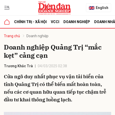
English
CHÍNH TRỊ - XÃ HỘI
VCCI
DOANH NGHIỆP
DOANH NH
bình luận
Trang chủ
Doanh nghiệp
Doanh nghiệp Quảng Trị “mắc
kẹt” cảng cạn
Trương Khắc Trà
04/03/2025 02:38
Cửa ngõ duy nhất phục vụ vận tải biển của
tỉnh Quảng Trị có thể biến mất hoàn toàn,
Hủy
G
nếu các cơ quan hữu quan tiếp tục chậm trễ
đầu tư khai thông luồng lạch.