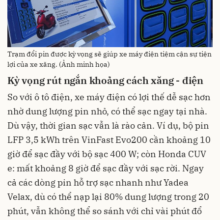
Trạm đổi pin được kỳ vọng sẽ giúp xe máy điện tiệm cận sự tiện
lợi của xe xăng. (Ảnh minh họa)
Kỳ vọng rút ngắn khoảng cách xăng - điện
So với ô tô điện, xe máy điện có lợi thế dễ sạc hơn
nhờ dung lượng pin nhỏ, có thể sạc ngay tại nhà.
Dù vậy, thời gian sạc vẫn là rào cản. Ví dụ, bộ pin
LFP 3,5 kWh trên VinFast Evo200 cần khoảng 10
giờ để sạc đầy với bộ sạc 400 W; còn Honda CUV
e: mất khoảng 8 giờ để sạc đầy với sạc rời. Ngay
cả các dòng pin hỗ trợ sạc nhanh như Yadea
Velax, dù có thể nạp lại 80% dung lượng trong 20
phút, vẫn không thể so sánh với chỉ vài phút đổ