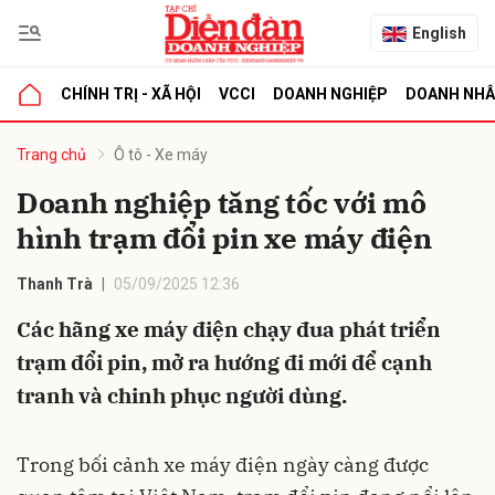
English
CHÍNH TRỊ - XÃ HỘI
VCCI
DOANH NGHIỆP
DOANH NH
bình luận
Trang chủ
Ô tô - Xe máy
Doanh nghiệp tăng tốc với mô
hình trạm đổi pin xe máy điện
Thanh Trà
05/09/2025 12:36
Các hãng xe máy điện chạy đua phát triển
trạm đổi pin, mở ra hướng đi mới để cạnh
Hủy
G
tranh và chinh phục người dùng.
Trong bối cảnh xe máy điện ngày càng được