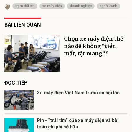
trạm đổi pin
xe máy điện
doanh nghiệp
cạnh tranh
BÀI LIÊN QUAN
Chọn xe máy điện thế
nào để không “tiền
mất, tật mang”?
ĐỌC TIẾP
Xe máy điện Việt Nam trước cơ hội lớn
Pin - “trái tim” của xe máy điện và bài
toán chi phí sở hữu