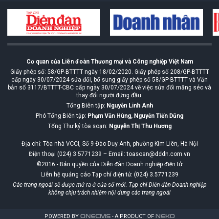
Cơ quan của Liên đoàn Thương mại và Công nghiệp Việt Nam
Giấy phép số: 58/GP-BTTTT ngày 18/02/2020. Giấy phép số 208/GP-BTTTT
cấp ngày 30/07/2024 sửa đổi, bổ sung giấy phép số 58/GP-BTTTT và Văn
bản số 3117/BTTTT-CBC cấp ngày 30/07/2024 về việc sửa đổi măng séc và
thay đổi người đứng đầu.
Tổng Biên tập:
Nguyễn Linh Anh
Phó Tổng Biên tập:
Phạm Văn Hùng, Nguyễn Tiến Dũng
Tổng Thư ký tòa soạn:
Nguyễn Thị Thu Hương
Địa chỉ: Tòa nhà VCCI, Số 9 Đào Duy Anh, phường Kim Liên, Hà Nội
Điện thoại (024) 3.5771239 – Email: toasoan@dddn.com.vn
©2016 - Bản quyền của Diễn đàn Doanh nghiệp điện tử
Liên hệ quảng cáo Tạp chí điện tử: (024) 3.5771239
Các trang ngoài sẽ được mở ra ở cửa sổ mới. Tạp chí Diễn đàn Doanh nghiệp
không chịu trách nhiệm nội dung các trang ngoài
POWERED BY
ONE
CMS
- A PRODUCT OF
NEKO