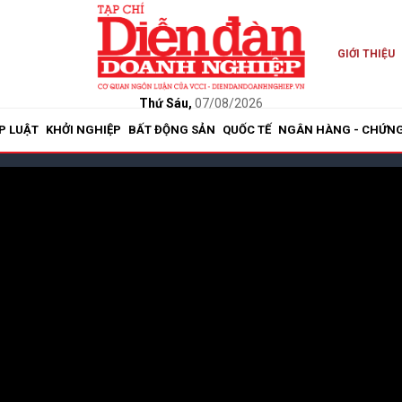
GIỚI THIỆU
Thứ Sáu,
07/08/2026
P LUẬT
KHỞI NGHIỆP
BẤT ĐỘNG SẢN
QUỐC TẾ
NGÂN HÀNG - CHỨN