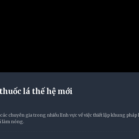
thuốc lá thế hệ mới
các chuyên gia trong nhiều lĩnh vực về việc thiết lập khung pháp l
lá làm nóng.