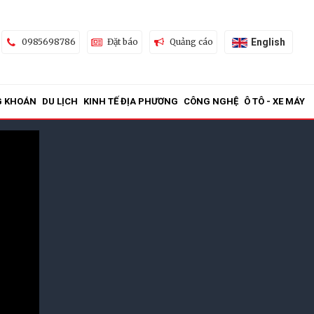
English
0985698786
Đặt báo
Quảng cáo
G KHOÁN
DU LỊCH
KINH TẾ ĐỊA PHƯƠNG
CÔNG NGHỆ
Ô TÔ - XE MÁY