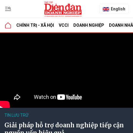
English
CHÍNH TRỊ - XÃ HỘI
VCCI
DOANH NGHIỆP
DOANH NH
TIN LƯU TRỮ
Giải pháp hỗ trợ doanh nghiệp tiếp cận
nguồn vốn hiệu quả