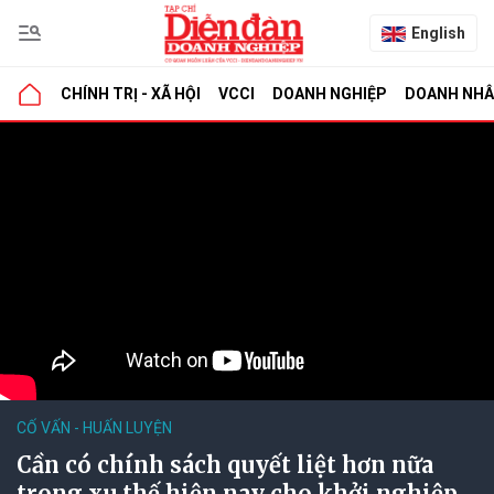
English
CHÍNH TRỊ - XÃ HỘI
VCCI
DOANH NGHIỆP
DOANH NH
CỐ VẤN - HUẤN LUYỆN
Cần có chính sách quyết liệt hơn nữa
trong xu thế hiện nay cho khởi nghiệp