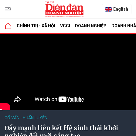
English
CHÍNH TRỊ - XÃ HỘI
VCCI
DOANH NGHIỆP
DOANH NH
CỐ VẤN - HUẤN LUYỆN
Đẩy mạnh liên kết Hệ sinh thái khởi
nghiệp đổi mới sáng tạo