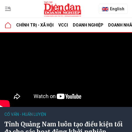
English
CHÍNH TRỊ - XÃ HỘI
VCCI
DOANH NGHIỆP
DOANH NH
CỐ VẤN - HUẤN LUYỆN
Tỉnh Quảng Nam luôn tạo điều kiện tối
đa cho các hoạt động khởi nghiệp