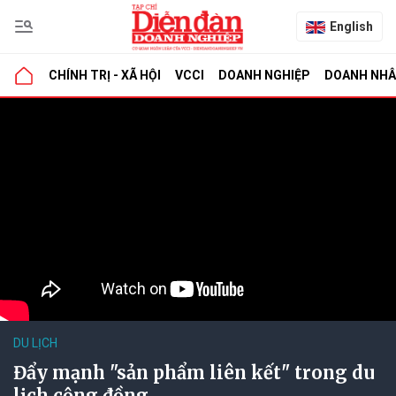
English
CHÍNH TRỊ - XÃ HỘI
VCCI
DOANH NGHIỆP
DOANH NH
DU LỊCH
Đẩy mạnh "sản phẩm liên kết" trong du
lịch cộng đồng