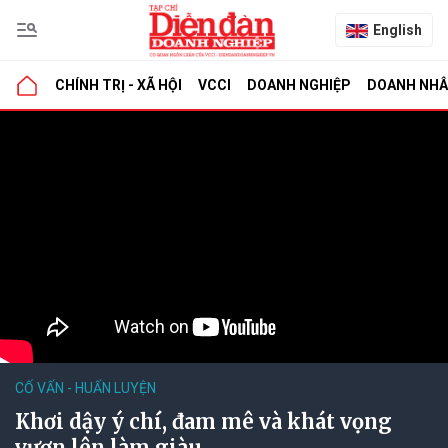
English
CHÍNH TRỊ - XÃ HỘI
VCCI
DOANH NGHIỆP
DOANH NH
CỐ VẤN - HUẤN LUYỆN
Khơi dậy ý chí, đam mê và khát vọng
vươn lên làm giàu