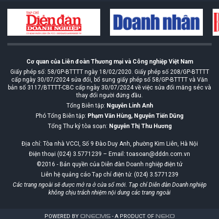
Cơ quan của Liên đoàn Thương mại và Công nghiệp Việt Nam
Giấy phép số: 58/GP-BTTTT ngày 18/02/2020. Giấy phép số 208/GP-BTTTT
cấp ngày 30/07/2024 sửa đổi, bổ sung giấy phép số 58/GP-BTTTT và Văn
bản số 3117/BTTTT-CBC cấp ngày 30/07/2024 về việc sửa đổi măng séc và
thay đổi người đứng đầu.
Tổng Biên tập:
Nguyễn Linh Anh
Phó Tổng Biên tập:
Phạm Văn Hùng, Nguyễn Tiến Dũng
Tổng Thư ký tòa soạn:
Nguyễn Thị Thu Hương
Địa chỉ: Tòa nhà VCCI, Số 9 Đào Duy Anh, phường Kim Liên, Hà Nội
Điện thoại (024) 3.5771239 – Email: toasoan@dddn.com.vn
©2016 - Bản quyền của Diễn đàn Doanh nghiệp điện tử
Liên hệ quảng cáo Tạp chí điện tử: (024) 3.5771239
Các trang ngoài sẽ được mở ra ở cửa sổ mới. Tạp chí Diễn đàn Doanh nghiệp
không chịu trách nhiệm nội dung các trang ngoài
POWERED BY
ONE
CMS
- A PRODUCT OF
NEKO