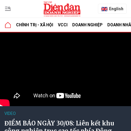
English
CHÍNH TRỊ - XÃ HỘI
VCCI
DOANH NGHIỆP
DOANH NH
VIDEO
ĐIỂM BÁO NGÀY 30/08: Liên kết khu
công nghiệp trục cao tốc phía Đông