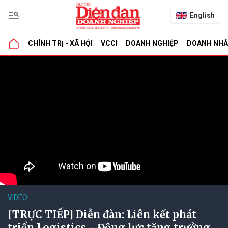
English
CHÍNH TRỊ - XÃ HỘI
VCCI
DOANH NGHIỆP
DOANH NH
VIDEO
[TRỰC TIẾP] Diễn đàn: Liên kết phát
triển Logistics - Động lực tăng trưởng