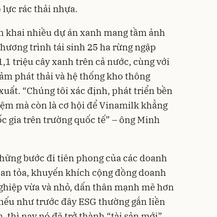
lực rác thải nhựa.
ển khai nhiều dự án xanh mang tầm ảnh
chương trình tái sinh 25 ha rừng ngập
,1 triệu cây xanh trên cả nước, cùng với
ảm phát thải và hệ thống kho thông
uất. “Chúng tôi xác định, phát triển bền
iệm mà còn là cơ hội để Vinamilk khẳng
c gia trên trường quốc tế” – ông Minh
những bước đi tiên phong của các doanh
 lan tỏa, khuyến khích cộng đồng doanh
nghiệp vừa và nhỏ, dấn thân mạnh mẽ hơn
 nếu như trước đây ESG thường gắn liền
, thì nay nó đã trở thành “tài sản mới”