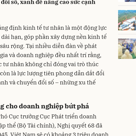
 đổi số, xanh để nâng cao sức cạnh
ng định kinh tế tư nhân là một động lực
 dài hạn, góp phần xây dựng nền kinh tế
 sâu rộng. Tại nhiều diễn đàn về phát
gia và doanh nghiệp đều nhất trí rằng,
c tư nhân không chỉ đóng vai trò thúc
còn là lực lượng tiên phong dẫn dắt đổi
anh và chuyển đổi số – những xu thế
g cho doanh nghiệp bứt phá
Phó Cục trưởng Cục Phát triển doanh
ập thể (Bộ Tài chính), Nghị quyết 68 đã
45, Việt Nam sẽ có khoảng 3 triệu doanh