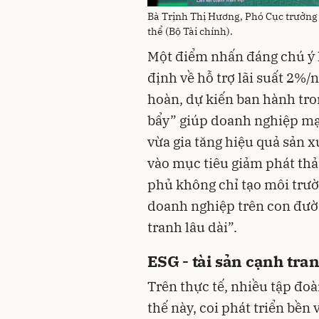
Bà Trịnh Thị Hương, Phó Cục trưởng 
thể (Bộ Tài chính).
Một điểm nhấn đáng chú ý l
định về hỗ trợ lãi suất 2%/
hoàn, dự kiến ban hành tron
bẩy” giúp doanh nghiệp mạ
vừa gia tăng hiệu quả sản x
vào mục tiêu giảm phát thả
phủ không chỉ tạo môi trư
doanh nghiệp trên con đườ
tranh lâu dài”.
ESG - tài sản cạnh tra
Trên thực tế, nhiều tập đo
thế này, coi phát triển bền 