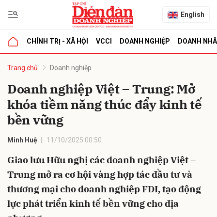
English
CHÍNH TRỊ - XÃ HỘI
VCCI
DOANH NGHIỆP
DOANH NH
bình luận
Trang chủ
Doanh nghiệp
Doanh nghiệp Việt – Trung: Mở
khóa tiềm năng thúc đẩy kinh tế
bền vững
Minh Huệ
11/10/2025 00:50
Giao lưu Hữu nghị các doanh nghiệp Việt –
Hủy
G
Trung mở ra cơ hội vàng hợp tác đầu tư và
thương mại cho doanh nghiệp FDI, tạo động
lực phát triển kinh tế bền vững cho địa