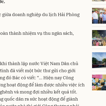
ớc.
ác giữa doanh nghiệp du lịch Hải Phòng
oàn thành nhiệm vụ thu ngân sách,
 khi thành lập nước Việt Nam Dân chủ
inh đã viết một bức thư gửi cho giới
g đó Bác có viết: “… Hiện nay Công
ng hoạt động để làm được nhiều việc ích
nghênh và mong đợi nhiều kết quả tốt.
ng quốc dân ra sức hoạt động để giành
của nước nhà thì giới Công thương phải