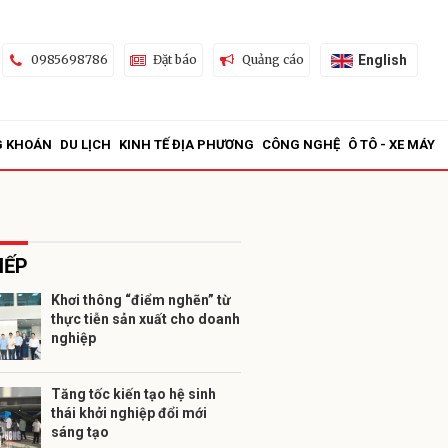
English
0985698786
Đặt báo
Quảng cáo
G KHOÁN
DU LỊCH
KINH TẾ ĐỊA PHƯƠNG
CÔNG NGHỆ
Ô TÔ - XE MÁY
IẾP
Khơi thông “điểm nghẽn” từ
thực tiễn sản xuất cho doanh
ửi
nghiệp
Tăng tốc kiến tạo hệ sinh
thái khởi nghiệp đổi mới
sáng tạo