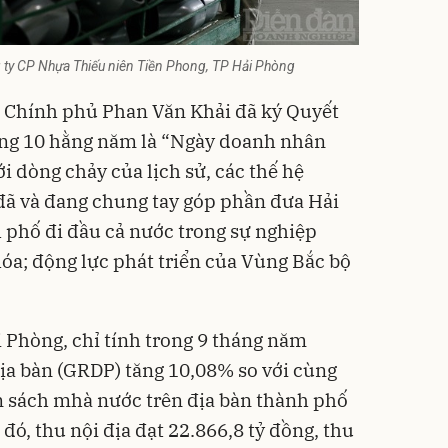
g ty CP Nhựa Thiếu niên Tiền Phong, TP Hải Phòng
 Chính phủ Phan Văn Khải đã ký Quyết
háng 10 hằng năm là “Ngày doanh nhân
i dòng chảy của lịch sử, các thế hệ
ã và đang chung tay góp phần đưa Hải
 phố đi đầu cả nước trong sự nghiệp
hóa; động lực phát triển của Vùng Bắc bộ
 Phòng, chỉ tính trong 9 tháng năm
 địa bàn (GRDP) tăng 10,08% so với cùng
n sách mhà nước trên địa bàn thành phố
 đó, thu nội địa đạt 22.866,8 tỷ đồng, thu