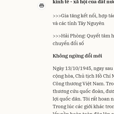
kinh tế - xã hội của đất nư
>>>
Gia tăng kết nối, hợp t
và các tỉnh Tây Nguyên
>>>
Hải Phòng: Quyết tâm h
chuyển đổi số
Không ngừng đổi mới
Ngày 13/10/1945, ngay sau
cộng hòa, Chủ tịch Hồ Chí M
Công thương Việt Nam. Tron
thương cứu quốc đoàn, đươ
lợi quốc dân. Tôi rất hoan 
Trong lúc các giới khác tro
lấy nền hoàn toàn độc lập 