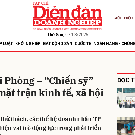
GIỚI THIỆU
bình luận
Thứ Sáu,
07/08/2026
P LUẬT
KHỞI NGHIỆP
BẤT ĐỘNG SẢN
QUỐC TẾ
NGÂN HÀNG - CHỨN
 Phòng – “Chiến sỹ”
ĐỌC T
ặt trận kinh tế, xã hội
Hủy
G
thử thách, các thế hệ doanh nhân TP
iện vai trò động lực trong phát triển