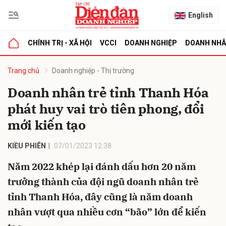
English
CHÍNH TRỊ - XÃ HỘI
VCCI
DOANH NGHIỆP
DOANH NH
bình luận
Trang chủ
Doanh nghiệp - Thị trường
Doanh nhân trẻ tỉnh Thanh Hóa
phát huy vai trò tiên phong, đổi
mới kiến tạo
KIỀU PHIÊN
07/01/2023 12:38
Năm 2022 khép lại đánh dấu hơn 20 năm
Hủy
G
trưởng thành của đội ngũ doanh nhân trẻ
tỉnh Thanh Hóa, đây cũng là năm doanh
nhân vượt qua nhiều cơn “bão” lớn để kiến