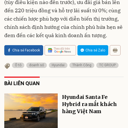
(tùy điều kiện nào đến trước), ưu đãi giá bán lên
đến 220 triệu đồng và hỗ trợ lãi suất từ 0%; cùng
các chiến lược phù hợp với diễn biến thị trường,
chính sách định hướng của chính phủ hứa hẹn sẽ
đem đến các kết quả kinh doanh ấn tượng.
Theo dõi trên
Chia sẻ Facebook
Chia sẻ Zalo
Ô tô
doanh số
Hyundai
Thành Công
TC GROUP
BÀI LIÊN QUAN
Hyundai Santa Fe
Hybrid ra mắt khách
hàng Việt Nam