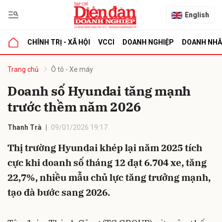
English
CHÍNH TRỊ - XÃ HỘI
VCCI
DOANH NGHIỆP
DOANH NH
bình luận
Trang chủ
Ô tô - Xe máy
Doanh số Hyundai tăng mạnh
trước thềm năm 2026
Thanh Trà
09/01/2026 19:17
Thị trường Hyundai khép lại năm 2025 tích
cực khi doanh số tháng 12 đạt 6.704 xe, tăng
Hủy
G
22,7%, nhiều mẫu chủ lực tăng trưởng mạnh,
tạo đà bước sang 2026.