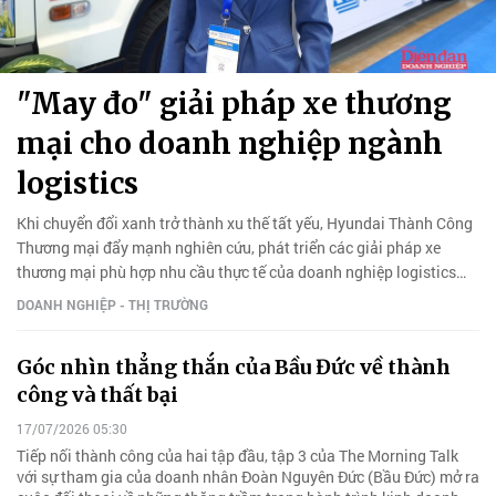
"May đo" giải pháp xe thương
mại cho doanh nghiệp ngành
logistics
Khi chuyển đổi xanh trở thành xu thế tất yếu, Hyundai Thành Công
Thương mại đẩy mạnh nghiên cứu, phát triển các giải pháp xe
thương mại phù hợp nhu cầu thực tế của doanh nghiệp logistics
Việt, hướng tới tối ưu hiệu quả vận hành và giảm phát thải.
DOANH NGHIỆP - THỊ TRƯỜNG
Góc nhìn thẳng thắn của Bầu Đức về thành
công và thất bại
17/07/2026 05:30
Tiếp nối thành công của hai tập đầu, tập 3 của The Morning Talk
với sự tham gia của doanh nhân Đoàn Nguyên Đức (Bầu Đức) mở ra