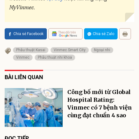
MyVinmec.
Theo dõi trên
Chia sẻ Facebook
Chia sẻ Zalo
Phẫu thuật Kasai
Vinmec Smart City
Ngoại nhi
Vinmec
Phẫu thuật nhi khoa
BÀI LIÊN QUAN
Công bố mới từ Global
Hospital Rating:
Vinmec có 7 bệnh viện
cùng đạt chuẩn 4 sao
ĐỌC TIẾP