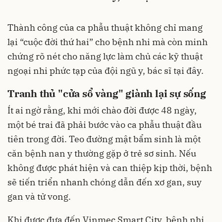
Thành công của ca phẫu thuật không chỉ mang
lại “cuộc đời thứ hai” cho bệnh nhi mà còn minh
chứng rõ nét cho năng lực làm chủ các kỹ thuật
ngoại nhi phức tạp của đội ngũ y, bác sĩ tại đây.
Tranh thủ "cửa sổ vàng" giành lại sự sống
Ít ai ngờ rằng, khi mới chào đời được 48 ngày,
một bé trai đã phải bước vào ca phẫu thuật đầu
tiên trong đời. Teo đường mật bẩm sinh là một
căn bệnh nan y thường gặp ở trẻ sơ sinh. Nếu
không được phát hiện và can thiệp kịp thời, bệnh
sẽ tiến triển nhanh chóng dẫn đến xơ gan, suy
gan và tử vong.
Khi được đưa đến Vinmec Smart City, bệnh nhi