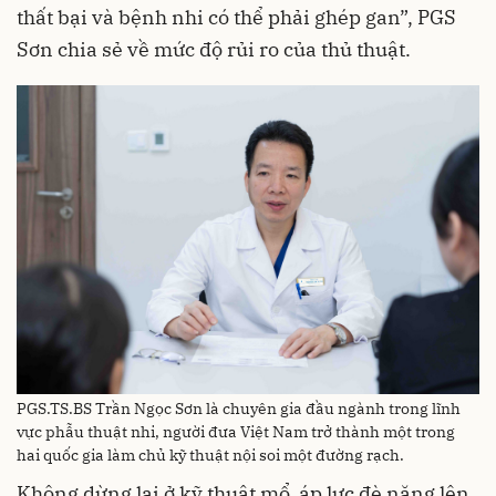
thất bại và bệnh nhi có thể phải ghép gan”, PGS
Sơn chia sẻ về mức độ rủi ro của thủ thuật.
PGS.TS.BS Trần Ngọc Sơn là chuyên gia đầu ngành trong lĩnh
vực phẫu thuật nhi, người đưa Việt Nam trở thành một trong
hai quốc gia làm chủ kỹ thuật nội soi một đường rạch.
Không dừng lại ở kỹ thuật mổ, áp lực đè nặng lên