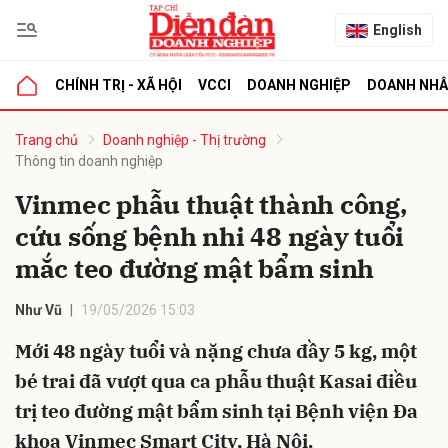
English
CHÍNH TRỊ - XÃ HỘI
VCCI
DOANH NGHIỆP
DOANH NH
bình luận
Trang chủ
Doanh nghiệp - Thị trường
Thông tin doanh nghiệp
Vinmec phẫu thuật thành công,
cứu sống bệnh nhi 48 ngày tuổi
mắc teo đường mật bẩm sinh
Như Vũ
19/05/2026 15:03
Hủy
G
Mới 48 ngày tuổi và nặng chưa đầy 5 kg, một
bé trai đã vượt qua ca phẫu thuật Kasai điều
trị teo đường mật bẩm sinh tại Bệnh viện Đa
khoa Vinmec Smart City, Hà Nội.