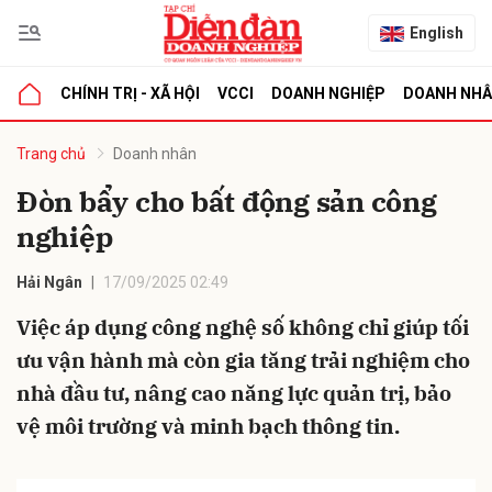
English
CHÍNH TRỊ - XÃ HỘI
VCCI
DOANH NGHIỆP
DOANH NH
bình luận
Trang chủ
Doanh nhân
Đòn bẩy cho bất động sản công
nghiệp
Hải Ngân
17/09/2025 02:49
Việc áp dụng công nghệ số không chỉ giúp tối
ưu vận hành mà còn gia tăng trải nghiệm cho
Hủy
G
nhà đầu tư, nâng cao năng lực quản trị, bảo
vệ môi trường và minh bạch thông tin.