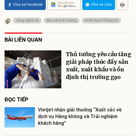
Theo dõi trên
Chia sẻ Facebook
Chia sẻ Zalo
công nghệ số
bảo vệ môi trường
minh bạch thông tin
BÀI LIÊN QUAN
Thủ tướng yêu cầu tăng
giải pháp thúc đẩy sản
xuất, xuất khẩu và ổn
định thị trường gạo
ĐỌC TIẾP
Vietjet nhận giải thưởng “Xuất sắc về
dịch vụ Hàng không và Trải nghiệm
khách hàng”