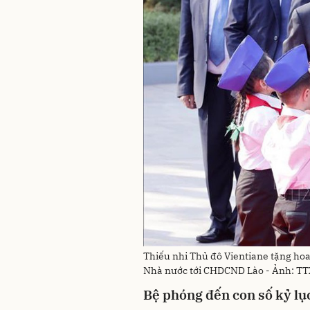
Thiếu nhi Thủ đô Vientiane tặng ho
Nhà nước tới CHDCND Lào - Ảnh: T
Bệ phóng đến con số kỷ lụ