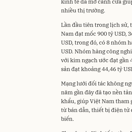
kinh tế đã mở cánh cửa giú
nhiều thị trường.
Lần đầu tiên trong lịch sử
Nam đạt mốc 900 tỷ USD, 3
USD, trong đó, có 8 nhóm hà
USD. Nhóm hàng công nghiệp
với kim ngạch ước đạt gần 
sản đạt khoảng 44,46 tỷ US
Mạng lưới đối tác không n
năm gần đây đã tạo nền tảng
khẩu, giúp Việt Nam tham g
từ bán dẫn, thiết bị điện tử
biến.