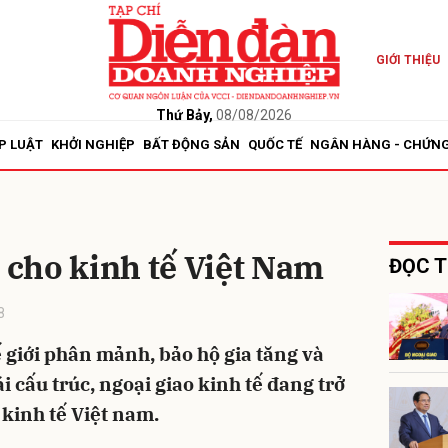
GIỚI THIỆU
bình luận
Thứ Bảy,
08/08/2026
P LUẬT
KHỞI NGHIỆP
BẤT ĐỘNG SẢN
QUỐC TẾ
NGÂN HÀNG - CHỨN
cho kinh tế Việt Nam
ĐỌC T
8
Hủy
G
 giới phân mảnh, bảo hộ gia tăng và
i cấu trúc, ngoại giao kinh tế đang trở
kinh tế Việt nam.