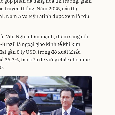
tế góp phần đa dạng hóa thị trường, giảm
ác truyền thống. Năm 2025, các thị
hi, Nam Á và Mỹ Latinh được xem là “dư
 Bùi Văn Nghị nhấn mạnh, điểm sáng nổi
Brazil là ngoại giao kinh tế khi kim
đạt gần 8 tỷ USD, trong đó xuất khẩu
há 36,7%, tạo tiền đề vững chắc cho mục
0.