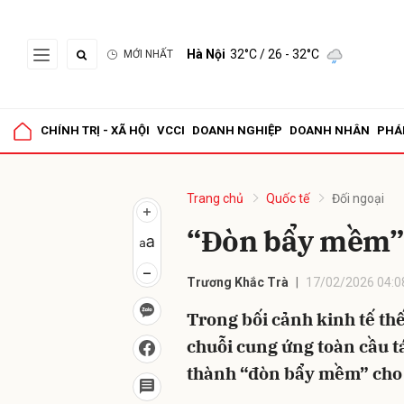
Hà Nội
32°C
/ 26 - 32°C
MỚI NHẤT
Gửi 
CHÍNH TRỊ - XÃ HỘI
VCCI
DOANH NGHIỆP
DOANH NHÂN
PHÁ
Trang chủ
Quốc tế
Đối ngoại
“Đòn bẩy mềm” 
Trương Khắc Trà
17/02/2026 04:0
Trong bối cảnh kinh tế thế
chuỗi cung ứng toàn cầu tá
thành “đòn bẩy mềm” cho 