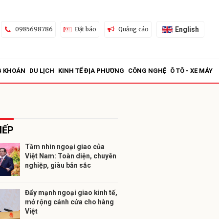
English
0985698786
Đặt báo
Quảng cáo
G KHOÁN
DU LỊCH
KINH TẾ ĐỊA PHƯƠNG
CÔNG NGHỆ
Ô TÔ - XE MÁY
IẾP
Tầm nhìn ngoại giao của
Việt Nam: Toàn diện, chuyên
ửi
nghiệp, giàu bản sắc
Đẩy mạnh ngoại giao kinh tế,
mở rộng cánh cửa cho hàng
Việt