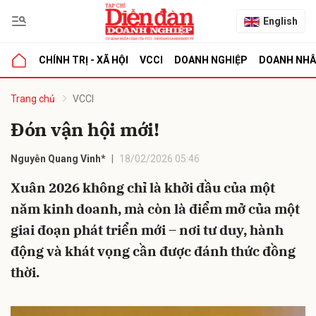
English
CHÍNH TRỊ - XÃ HỘI
VCCI
DOANH NGHIỆP
DOANH NH
bình luận
Trang chủ
VCCI
Đón vận hội mới!
Nguyễn Quang Vinh*
18/02/2026 05:46
Xuân 2026 không chỉ là khởi đầu của một
năm kinh doanh, mà còn là điểm mở của một
giai đoạn phát triển mới – nơi tư duy, hành
Hủy
G
động và khát vọng cần được đánh thức đồng
thời.