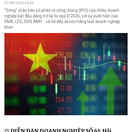
07/08/2026 04:05
"Sóng" chào bán cổ phần ra công chúng (IPO) của nhiều doanh
nghiệp bắt đầu dâng trở lại từ quý II/2026, với sự xuất hiện của
DMX, LPS, DVV, AMY... và tới đây sẽ còn hàng loạt doanh nghiệp
khác.
DIỄN ĐÀN DOANH NGHIỆP SỐ 63: Hải