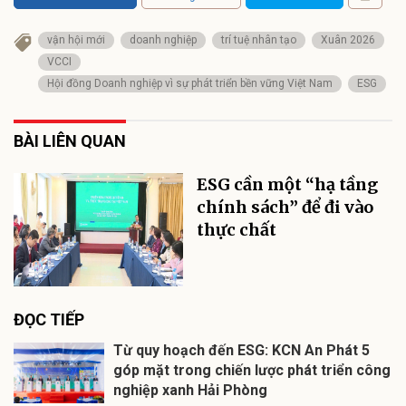
vận hội mới
doanh nghiệp
trí tuệ nhân tạo
Xuân 2026
VCCI
Hội đồng Doanh nghiệp vì sự phát triển bền vững Việt Nam
ESG
BÀI LIÊN QUAN
ESG cần một “hạ tầng
chính sách” để đi vào
thực chất
ĐỌC TIẾP
Từ quy hoạch đến ESG: KCN An Phát 5
góp mặt trong chiến lược phát triển công
nghiệp xanh Hải Phòng