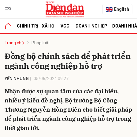
English
CHÍNH TRỊ - XÃ HỘI
VCCI
DOANH NGHIỆP
DOANH NH
bình luận
Trang chủ
Pháp luật
Đồng bộ chính sách để phát triển
ngành công nghiệp hỗ trợ
YẾN NHUNG
05/06/2024 09:27
Nhận được sự quan tâm của các đại biểu,
nhiều ý kiến đề nghị, Bộ trưởng Bộ Công
Hủy
G
Thương Nguyễn Hồng Diên cho biết giải pháp
để phát triển ngành công nghiệp hỗ trợ trong
thời gian tới.