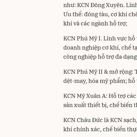
như: KCN Đông Xuyên. Lĩnh 
Ưu thế: đóng tàu, cơ khí ch
khí và các ngành hỗ trợ;
KCN Phú Mỹ I. Lĩnh vực hỗ t
doanh nghiệp cơ khí, chế tạ
công nghiệp hỗ trợ đa dạng
KCN Phú Mỹ II & mở rộng: T
dệt-may, hóa mỹ phẩm; hỗ t
KCN Mỹ Xuân A: Hỗ trợ các n
sản xuất thiết bị, chế biến
KCN Châu Đức là KCN sạch, 
khí chính xác, chế biến thự