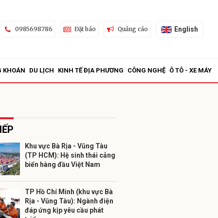
English
0985698786
Đặt báo
Quảng cáo
G KHOÁN
DU LỊCH
KINH TẾ ĐỊA PHƯƠNG
CÔNG NGHỆ
Ô TÔ - XE MÁY
IẾP
Khu vực Bà Rịa - Vũng Tàu
(TP HCM): Hệ sinh thái cảng
ửi
biển hàng đầu Việt Nam
TP Hồ Chí Minh (khu vực Bà
Rịa - Vũng Tàu): Ngành điện
đáp ứng kịp yêu cầu phát