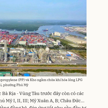
ypropylene (PP) và Kho ngầm chứa khí hóa lỏng LPG
ải, phường Phú Mỹ
 Bà Rịa - Vũng Tàu trước đây còn có các
ú Mỹ I, II, III; Mỹ Xuân A, B; Châu Đức…
ạ tầng đồng bộ, đáp ứng tốt nhu cầu đầu tư