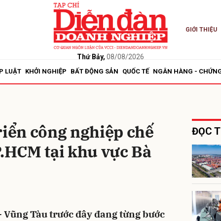
GIỚI THIỆU
bình luận
Thứ Bảy,
08/08/2026
P LUẬT
KHỞI NGHIỆP
BẤT ĐỘNG SẢN
QUỐC TẾ
NGÂN HÀNG - CHỨN
riển công nghiệp chế
ĐỌC T
P.HCM tại khu vực Bà
Hủy
G
- Vũng Tàu trước đây đang từng bước