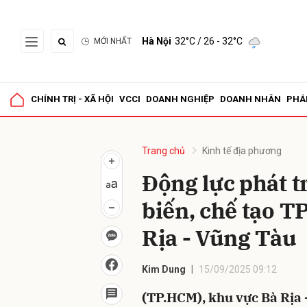
Hà Nội
32°C
/ 26 - 32°C
MỚI NHẤT
Gửi 
CHÍNH TRỊ - XÃ HỘI
VCCI
DOANH NGHIỆP
DOANH NHÂN
PHÁ
Trang chủ
Kinh tế địa phương
Động lực phát t
biến, chế tạo T
Rịa - Vũng Tàu
Kim Dung
15/09/2025 09:12
(TP.HCM), khu vực Bà Rịa 