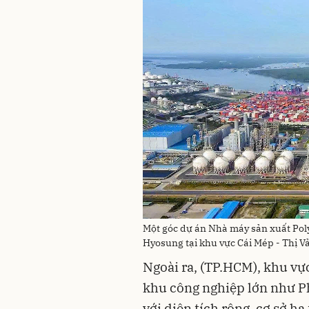
Một góc dự án Nhà máy sản xuất Pol
Hyosung tại khu vực Cái Mép - Thị V
Ngoài ra, (TP.HCM), khu vực
khu công nghiệp lớn như Ph
với diện tích rộng, cơ sở h