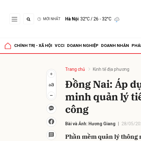
Hà Nội
32°C
/ 26 - 32°C
MỚI NHẤT
Gửi 
CHÍNH TRỊ - XÃ HỘI
VCCI
DOANH NGHIỆP
DOANH NHÂN
PHÁ
Trang chủ
Kinh tế địa phương
Đồng Nai: Áp 
minh quản lý ti
công
Bài và Ảnh: Hương Giang
28/05/20
Phần mềm quản lý thông min