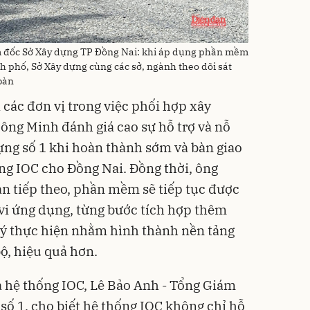
 đốc Sở Xây dựng TP Đồng Nai: khi áp dụng phần mềm
nh phố, Sở Xây dựng cùng các sở, ngành theo dõi sát
 bàn
các đơn vị trong việc phối hợp xây
 ông Minh đánh giá cao sự hỗ trợ và nỗ
ựng số 1 khi hoàn thành sớm và bàn giao
ng IOC cho Đồng Nai. Đồng thời, ông
ạn tiếp theo, phần mềm sẽ tiếp tục được
i ứng dụng, từng bước tích hợp thêm
lý thực hiện nhằm hình thành nền tảng
ộ, hiệu quả hơn.
ủa hệ thống IOC, Lê Bảo Anh - Tổng Giám
số 1, cho biết hệ thống IOC không chỉ hỗ