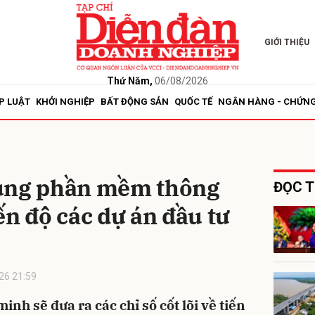
GIỚI THIỆU
bình luận
Thứ Năm,
06/08/2026
P LUẬT
KHỞI NGHIỆP
BẤT ĐỘNG SẢN
QUỐC TẾ
NGÂN HÀNG - CHỨN
dụng phần mềm thông
ĐỌC T
ến độ các dự án đầu tư
Hủy
G
26 21:59
h sẽ đưa ra các chỉ số cốt lõi về tiến