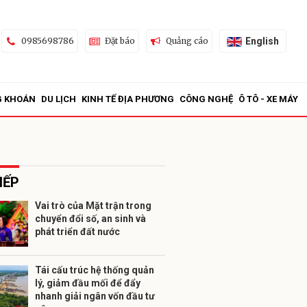
English
0985698786
Đặt báo
Quảng cáo
G KHOÁN
DU LỊCH
KINH TẾ ĐỊA PHƯƠNG
CÔNG NGHỆ
Ô TÔ - XE MÁY
IẾP
Vai trò của Mặt trận trong
chuyển đổi số, an sinh và
ửi
phát triển đất nước
Tái cấu trúc hệ thống quản
lý, giảm đầu mối để đẩy
nhanh giải ngân vốn đầu tư