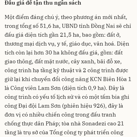
Đấu giá để tận thu ngân sách
Một điểm đáng chú ý, theo phương án mới nhất,
trong tổng số 51,6 ha, UBND tỉnh Đồng Nai sẽ chỉ
đấu giá diện tích gần 21,5 ha, bao gồm: đất ở,
thương mại dịch vụ, y tế, giáo dục, văn hoá. Diện
tích còn lại hơn 30 ha không đấu giá, gồm: đất
giao thông, đất mặt nước, cây xanh, bãi đỗ xe,
công trình hạ tầng kỹ thuật và 2 công trình được
giữ lại khi chuyển đổi công năng KCN Biên Hòa 1
là Công viên Lam Sơn (diện tích 0,9 ha). Đây là
công trình có yếu tố lịch sử và có một tấm bia ghi
công Đại đội Lam Sơn (phiên hiệu 926), đây là
đơn vị có nhiều chiến công trong đấu tranh
chống thực dân Pháp; tòa nhà Sonadezi cao 21
tầng là trụ sở của Tổng công ty phát triển công