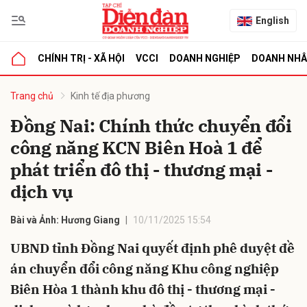
English
CHÍNH TRỊ - XÃ HỘI
VCCI
DOANH NGHIỆP
DOANH NH
bình luận
Trang chủ
Kinh tế địa phương
Đồng Nai: Chính thức chuyển đổi
công năng KCN Biên Hoà 1 để
phát triển đô thị - thương mại -
dịch vụ
Bài và Ảnh: Hương Giang
10/11/2025 15:54
Hủy
G
UBND tỉnh Đồng Nai quyết định phê duyệt đề
án chuyển đổi công năng Khu công nghiệp
Biên Hòa 1 thành khu đô thị - thương mại -