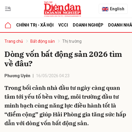
English
CHÍNH TRỊ - XÃ HỘI
VCCI
DOANH NGHIỆP
DOANH NH
bình luận
Trang chủ
Bất động sản
Thị trường
Dòng vốn bất động sản 2026 tìm
về đâu?
Phương Uyên
16/05/2026 04:23
Trong bối cảnh nhà đầu tư ngày càng quan
tâm tới yếu tố bền vững, môi trường đầu tư
Hủy
G
minh bạch cùng năng lực điều hành tốt là
“điểm cộng” giúp Hải Phòng gia tăng sức hấp
dẫn với dòng vốn bất động sản.