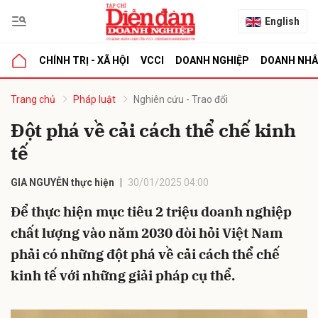
English
CHÍNH TRỊ - XÃ HỘI
VCCI
DOANH NGHIỆP
DOANH NH
bình luận
Trang chủ
Pháp luật
Nghiên cứu - Trao đổi
Đột phá về cải cách thể chế kinh
tế
GIA NGUYỄN thực hiện
30/01/2025 04:00
Để thực hiện mục tiêu 2 triệu doanh nghiệp
chất lượng vào năm 2030 đòi hỏi Việt Nam
Hủy
G
phải có những đột phá về cải cách thể chế
kinh tế với những giải pháp cụ thể.