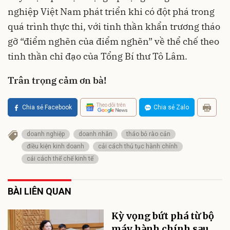
nghiệp Việt Nam phát triển khi có đột phá trong
quá trình thực thi, với tinh thần khẩn trương tháo
gỡ “điểm nghẽn của điểm nghẽn” về thể chế theo
tinh thần chỉ đạo của Tổng Bí thư Tô Lâm.
Trân trọng cảm ơn bà!
Theo dõi trên
Chia sẻ Facebook
Chia sẻ Zalo
doanh nghiệp
doanh nhân
tháo bỏ rào cản
điều kiện kinh doanh
cải cách thủ tục hành chính
cải cách thể chế kinh tế
BÀI LIÊN QUAN
Kỳ vọng bứt phá từ bộ
máy hành chính sau